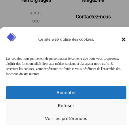
AOSTE
Contactez-nous
GCC
PRESANCE
25 Av. ZAC de Chassagne,
69360 Ternay, France
Ce site web utilise des cookies.
04 78 07 14 20
Les cookies nous permettent de personnaliser le contenu que nous vous proposons,
contact@big-france.com
d'offrir des fonctionnalités liées aux médias sociaux et d'analyser notre trafic. En
acceptant les cookies, votre expérience est fluide et vous bénéficiez de l'ensemble des
fonctions du site internet.
Accepter
Refuser
Voir les préférences