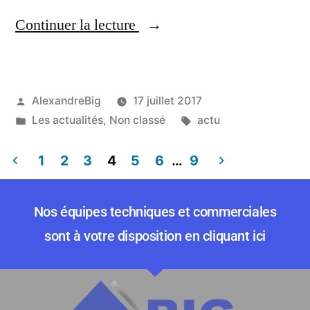
Continuer la lecture
AlexandreBig
17 juillet 2017
Les actualités
,
Non classé
actu
1
2
3
4
5
6
…
9
Nos équipes techniques et commerciales
sont à votre disposition en cliquant ici