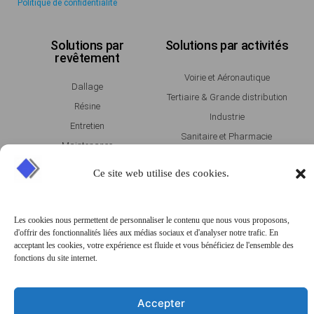
Politique de confidentialité
Solutions par
Solutions par activités
revêtement
Voirie et Aéronautique
Dallage
Tertiaire & Grande distribution
Résine
Industrie
Entretien
Sanitaire et Pharmacie
Maintenance
Entrepot & Logistique
Ce site web utilise des cookies.
Agroalimentaire
Témoignages
Magazine
Les cookies nous permettent de personnaliser le contenu que nous vous proposons,
d'offrir des fonctionnalités liées aux médias sociaux et d'analyser notre trafic. En
AOSTE
acceptant les cookies, votre expérience est fluide et vous bénéficiez de l'ensemble des
Contactez-nous
fonctions du site internet.
GCC
PRESANCE
25 Av. ZAC de Chassagne,
Accepter
69360 Ternay, France