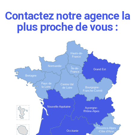
Contactez notre agence la
plus proche de vous :
Hauts-de-
France
Normandie
Île-de-
Grand Est
France
Bretagne
Pays de
Centre-Val
la Loire
Bourgogne-
de Loire
Franche-Comté
Nouvelle-Aquitaine
Auvergne-
Rhône-Alpes
Mayotte
Provence-Alpes
Occitanie
-Côte d’Azur