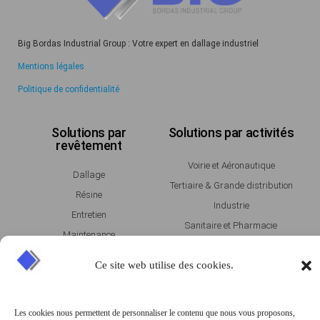
Big Bordas Industrial Group : Votre expert en dallage industriel
Mentions légales
Politique de confidentialité
Solutions par
Solutions par activités
revêtement
Voirie et Aéronautique
Dallage
Tertiaire & Grande distribution
Résine
Industrie
Entretien
Sanitaire et Pharmacie
Maintenance
Entrepot & Logistique
Ce site web utilise des cookies.
Agroalimentaire
Témoignages
Magazine
Les cookies nous permettent de personnaliser le contenu que nous vous proposons,