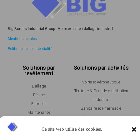
Big Bordas Industrial Group : Votre expert en dallage industriel
Mentions légales
Politique de confidentialité
Solutions par
Solutions par activités
revêtement
Voirie et Aéronautique
Dallage
Tertiaire & Grande distribution
Résine
Industrie
Entretien
Sanitaire et Pharmacie
Maintenance
Entrepot & Logistique
Agroalimentaire
Ce site web utilise des cookies.