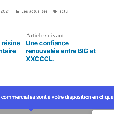
 2021
Les actualités
actu
Article suivant
 résine
Une confiance
ntaire
renouvelée entre BIG et
XXCCCL.
commerciales sont à votre disposition en cliquan