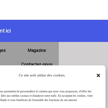
t ici
ges
Magazine
Contactez-nous
Ce site web utilise des cookies.
E
25 Av. ZAC de
Chassagne, 69360
Ternay, France
us permettent de personnaliser le contenu que nous vous proposons, d'offrir des
04 78 07 14 20
 liées aux médias sociaux et d'analyser notre trafic. En acceptant les cookies, votre
 fluide et vous bénéficiez de l'ensemble des fonctions du site internet.
contact@big-