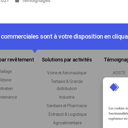
2021
Témoignages
commerciales sont à votre disposition en cliquan
 par revêtement
Solutions par activités
Témoigna
Dallage
Voirie et Aéronautique
AOSTE
Résine
Tertiaire & Grande
GCC
ntretien
distribution
PRESANC
ntenance
Industrie
Sanitaire et Pharmacie
Les cookies no
fonctionnalités
Entrepot & Logistique
expérience est
Agroalimentaire