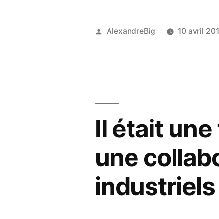
AlexandreBig
10 avril 20
Il était une
une collab
industriels