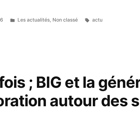
16
Les actualités
,
Non classé
actu
 fois ; BIG et la géné
oration autour des s