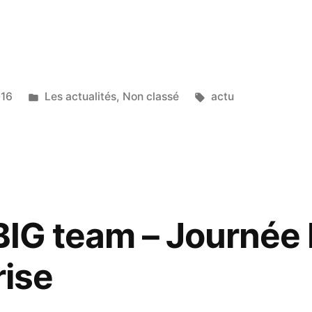
016
Les actualités
,
Non classé
actu
 BIG team – Journée
rise