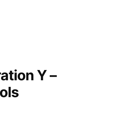
ration Y –
ols