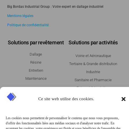
Big Bordas Industrial Group : Votre expert en dallage industriel
Mentions légales
Politique de confidentialité
Solutions par revêtement
Solutions par activités
Dallage
Voirie et Aéronautique
Résine
Tertiaire & Grande distribution
Entretien
Industrie
Maintenance
Sanitaire et Pharmacie
Entrepot & Logistique
Agroalimentaire
Ce site web utilise des cookies.
Témoignages
Magazine
Les cookies nous permettent de personnaliser le contenu que nous vous proposons,
d'offrir des fonctionnalités liées aux médias sociaux et d'analyser notre trafic. En
AOSTE
Contactez-nous
acceptant les cookies, votre expérience est fluide et vous bénéficiez de l'ensemble des