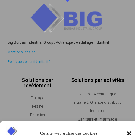
Big Bordas Industrial Group : Votre expert en dallage industriel
Mentions légales
Politique de confidentialité
Solutions par
Solutions par activités
revêtement
Voirie et Aéronautique
Dallage
Tertiaire & Grande distribution
Résine
Industrie
Entretien
Sanitaire et Pharmacie
Maintenance
Entrepot & Logistique
Ce site web utilise des cookies.