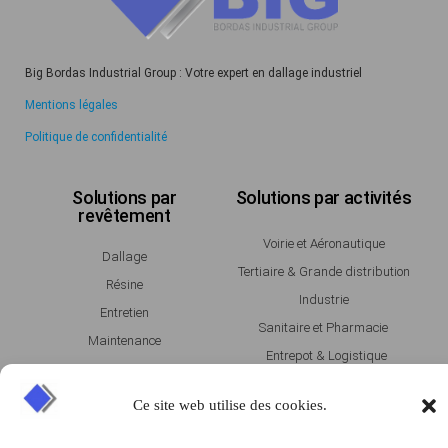
Big Bordas Industrial Group : Votre expert en dallage industriel
Mentions légales
Politique de confidentialité
Solutions par
Solutions par activités
revêtement
Voirie et Aéronautique
Dallage
Tertiaire & Grande distribution
Résine
Industrie
Entretien
Sanitaire et Pharmacie
Maintenance
Entrepot & Logistique
Agroalimentaire
Ce site web utilise des cookies.
Témoignages
Magazine