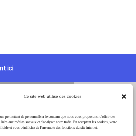
t ici
ges
Magazine
Ce site web utilise des cookies.
Contactez-nous
us permettent de personnaliser le contenu que nous vous proposons, d'offrir des
 liées aux médias sociaux et d'analyser notre trafic. En acceptant les cookies, votre
E
 fluide et vous bénéficiez de l'ensemble des fonctions du site internet.
25 Av. ZAC de
Chassagne, 69360