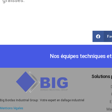
graisses.
Fa
Nos équipes techniques et 
Solutions
Big Bordas Industrial Group : Votre expert en dallage industriel
E
Mentions légales
Mai