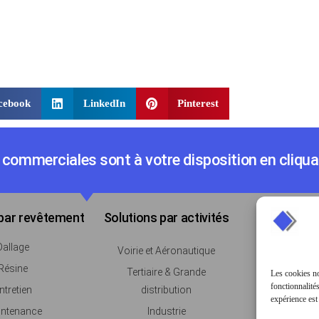
cebook
LinkedIn
Pinterest
commerciales sont à votre disposition en cliquan
 par revêtement
Solutions par activités
Témoigna
Dallage
Voirie et Aéronautique
AOSTE
Résine
Tertiaire & Grande
GCC
Les cookies no
fonctionnalités
ntretien
distribution
PRESANC
expérience est
ntenance
Industrie