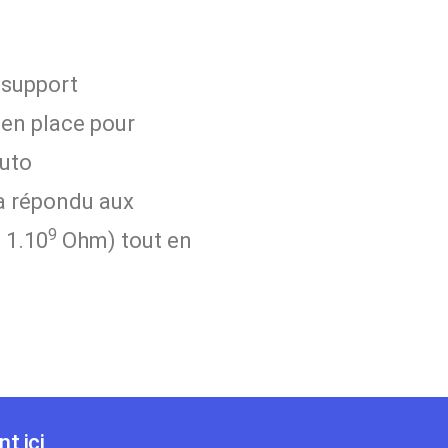
 support
 en place pour
auto
 a répondu aux
9
 1.10
Ohm) tout en
t ici