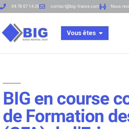
04 78 07 14 20
contact@big-france.com
Nous recr
Vous êtes
BIG en course co
de Formation de