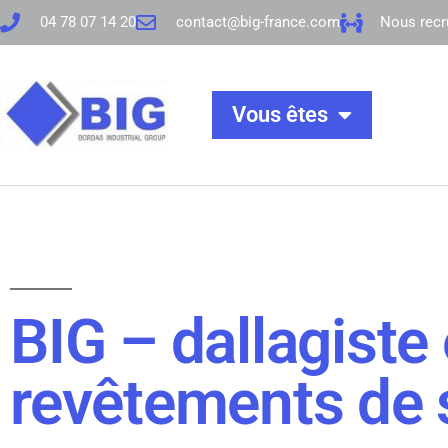
04 78 07 14 20
contact@big-france.com
Nous recr
Vous êtes
BIG – dallagiste
revêtements de 