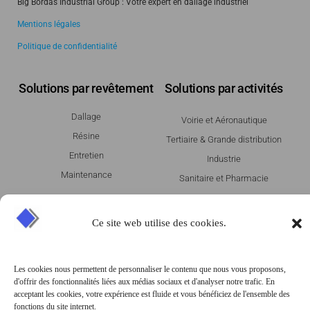
Big Bordas Industrial Group : Votre expert en dallage industriel
Mentions légales
Politique de confidentialité
Solutions par revêtement
Solutions par activités
Dallage
Voirie et Aéronautique
Résine
Tertiaire & Grande distribution
Entretien
Industrie
Maintenance
Sanitaire et Pharmacie
Entrepot & Logistique
Agroalimentaire
Ce site web utilise des cookies.
Témoignages
Magazine
Les cookies nous permettent de personnaliser le contenu que nous vous proposons,
d'offrir des fonctionnalités liées aux médias sociaux et d'analyser notre trafic. En
AOSTE
Contactez-nous
acceptant les cookies, votre expérience est fluide et vous bénéficiez de l'ensemble des
GCC
fonctions du site internet.