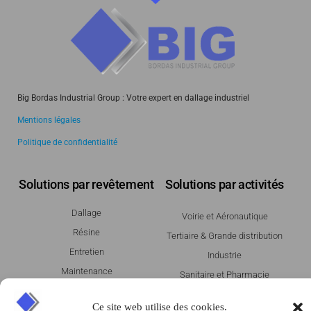
Big Bordas Industrial Group : Votre expert en dallage industriel
Mentions légales
Politique de confidentialité
Solutions par revêtement
Solutions par activités
Dallage
Voirie et Aéronautique
Résine
Tertiaire & Grande distribution
Entretien
Industrie
Maintenance
Sanitaire et Pharmacie
Entrepot & Logistique
Ce site web utilise des cookies.