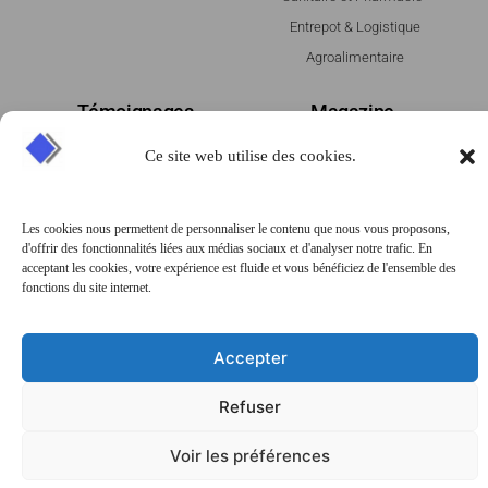
Entrepot & Logistique
Agroalimentaire
Témoignages
Magazine
Ce site web utilise des cookies.
AOSTE
Contactez-nous
GCC
PRESANCE
Les cookies nous permettent de personnaliser le contenu que nous vous proposons,
25 Av. ZAC de Chassagne,
d'offrir des fonctionnalités liées aux médias sociaux et d'analyser notre trafic. En
69360 Ternay, France
acceptant les cookies, votre expérience est fluide et vous bénéficiez de l'ensemble des
fonctions du site internet.
04 78 07 14 20
contact@big-france.com
Accepter
Refuser
Voir les préférences